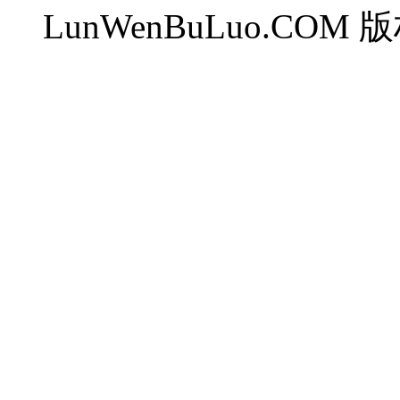
LunWenBuLuo.CO